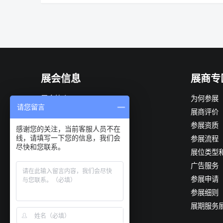
展会信息
展商专
展会简介
为何参展
请您留言
组织机构
展商评价
展会优势
参展资质
感谢您的关注，当前客服人员不在
线，请填写一下您的信息，我们会
观众构成
参展流程
尽快和您联系。
展会日程
展位类型
展品范围
广告服务
推荐供应商
参展申请
往届回顾
参展细则
往届图片
展期服务
数据统计