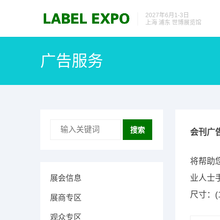
2027年6月1-3日
上海 浦东 世博展览馆
广告服务
搜索
会刊广
将帮助
业人士
展会信息
尺寸：(
展商专区
观众专区