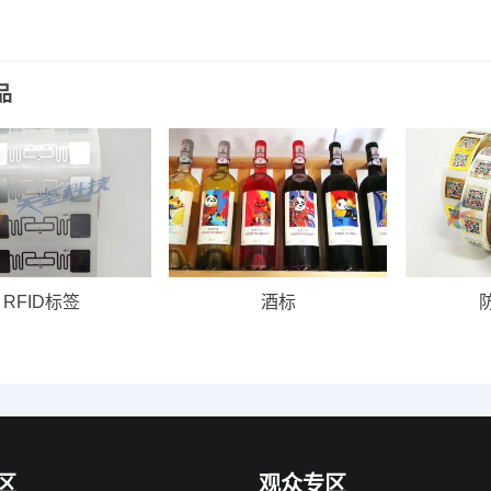
品
RFID标签
酒标
区
观众专区